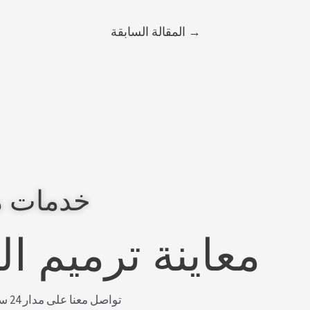
→
المقالة السابقة
خدمات م
معاينة ترميم ا
توا