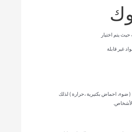
وك
حيث يتم اختيار
اد غير قابلة
 ( ضوء، احماض بكتيرية ،حرارة ) لذلك
 الأشخاص.