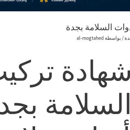
وات السلامة بجدة
دة
/ بواسطة
al-mogtahed
شهادة تركي
لسلامة بجد