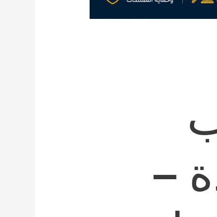
ب
ة –