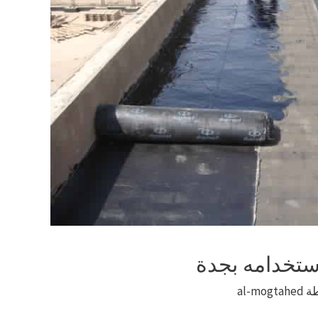
ستخدامه بجدة
طة
al-mogtahed