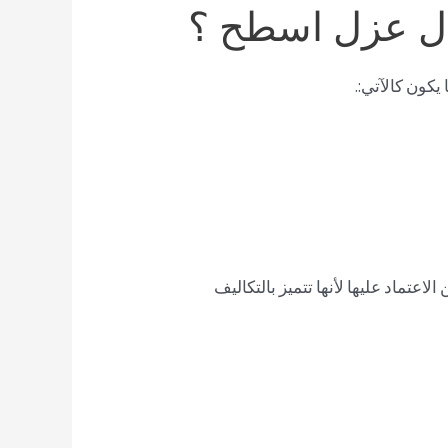
جال عزل اسطح ؟
يكون كالآتي:.
تماد عليها لأنها تتميز بالتكاليف