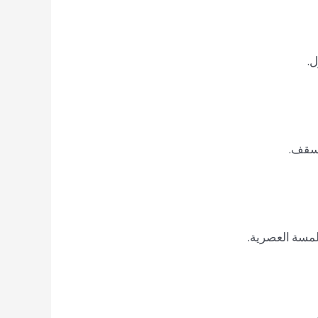
ل.
لسقف.
لمسة العصرية.