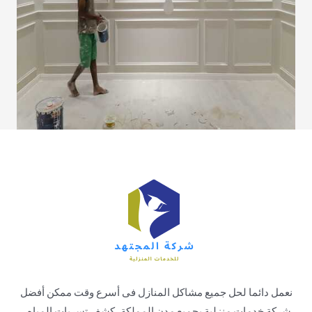
نعمل دائما لحل جميع مشاكل المنازل فى أسرع وقت ممكن أفضل
شركة خدمات منزلية بجميع مدن المملكة ،كشف تسربات المياه ،