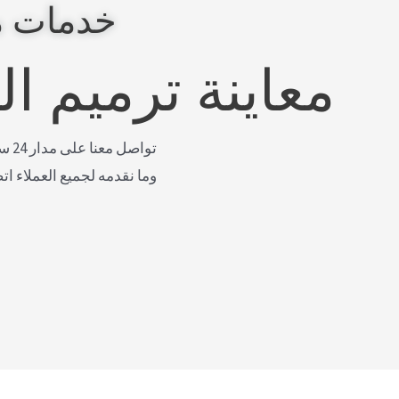
خدمات م
معاينة ترميم ا
توا
وما نقدمه لجميع العملاء ات