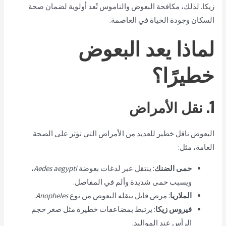
زيكا. لذلك، مكافحة البعوض والناموس تُعد أولوية لضمان صحة
السكان وجودة الحياة في العاصمة.
لماذا يعد البعوض
خطيرًا؟
1. نقل الأمراض
البعوض ناقل خطير للعديد من الأمراض التي تؤثر على الصحة
العامة، مثل:
حمى الضنك
: ينتقل عبر لدغات بعوضة
Aedes aegypti
،
ويسبب حمى شديدة وألم في المفاصل.
الملاريا
: مرض قاتل ينقله البعوض من نوع
Anopheles
.
فيروس زيكا
: يرتبط بمضاعفات خطيرة مثل صغر حجم
الرأس عند المواليد.