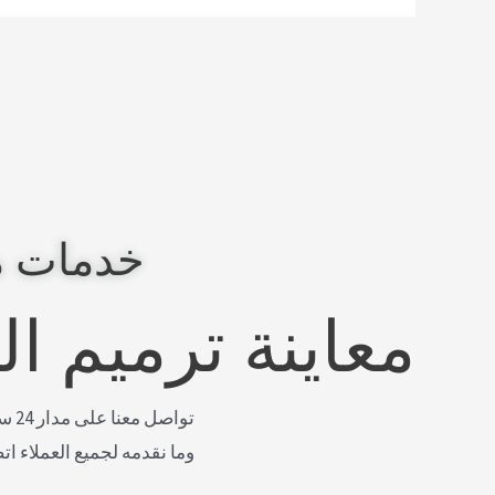
خدمات م
معاينة ترميم ا
توا
وما نقدمه لجميع العملاء ات