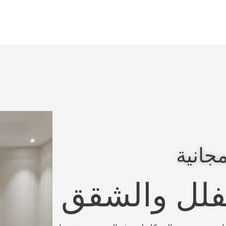
جانية
لفلل والشقق