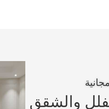
جانية
لفلل والشقق