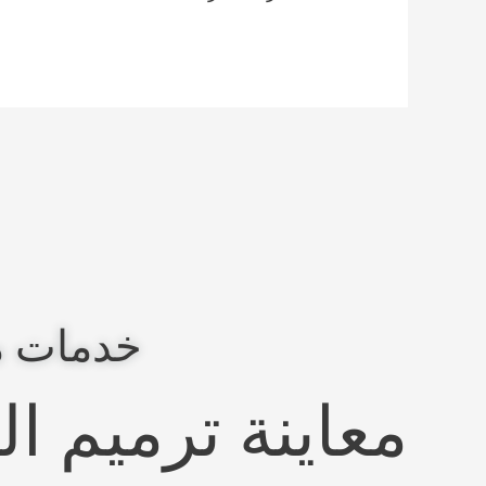
خدمات م
معاينة ترميم ا