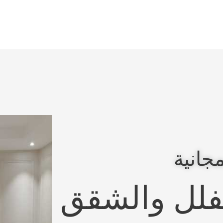
جانية
لفلل والشقق