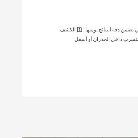
شركة كشف تسريبات حمامات بخميس مشيط , تعتمد شركة المجتهد على مجموعة من الطرق المتقدمة التي تضمن دقة النتائج، ومنها : 1️⃣ الكشف
لتسرب داخل الجدران أو أسفل