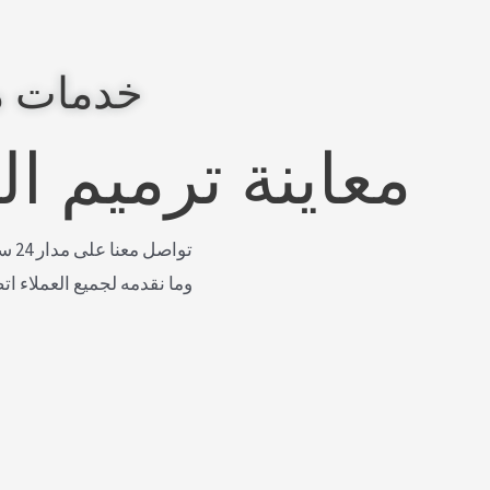
خدمات م
معاينة ترميم ا
توا
وما نقدمه لجميع العملاء ات