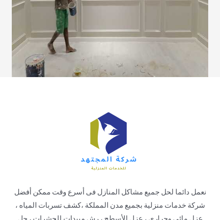
نعمل دائما لحل جميع مشاكل المنازل فى أسرع وقت ممكن أفضل
شركة خدمات منزلية بجميع مدن المملكة ،كشف تسربات المياه ،
عزل مائي وحراري ، عزل الأسطح ، رش مبيدات للحشرات ، حل