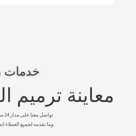
خدمات م
معاينة ترميم ا
توا
وما نقدمه لجميع العملاء ات