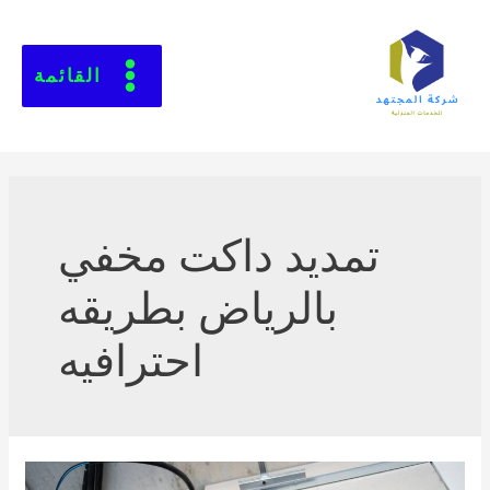
القائمة
تمديد داكت مخفي
بالرياض بطريقه
احترافيه