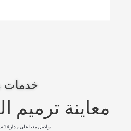
خدمات م
معاينة ترميم ا
توا